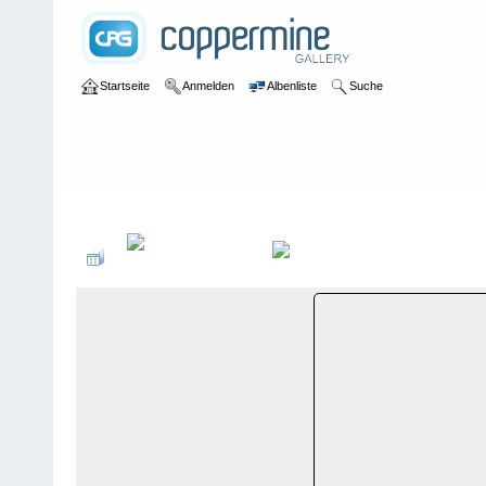
Startseite
Anmelden
Albenliste
Suche
Galerie
>
Nidwalden
>
Hergiswil am See
>
Bildberichte
>
Hergisw