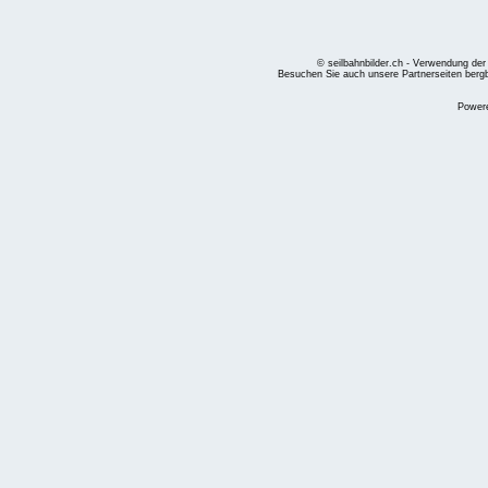
© seilbahnbilder.ch - Verwendung der
Besuchen Sie auch unsere Partnerseiten
berg
Power