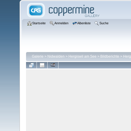
Startseite
Anmelden
Albenliste
Suche
Galerie
>
Nidwalden
>
Hergiswil am See
>
Bildberichte
>
Herg