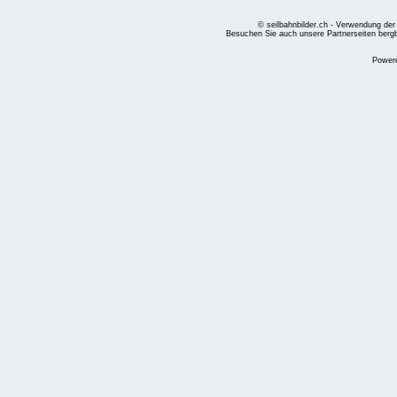
© seilbahnbilder.ch - Verwendung der
Besuchen Sie auch unsere Partnerseiten
berg
Power