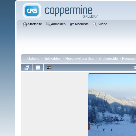
Startseite
Anmelden
Albenliste
Suche
Galerie
>
Nidwalden
>
Hergiswil am See
>
Bildberichte
>
Hergisw
D