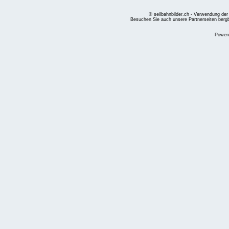
© seilbahnbilder.ch - Verwendung der
Besuchen Sie auch unsere Partnerseiten
berg
Power