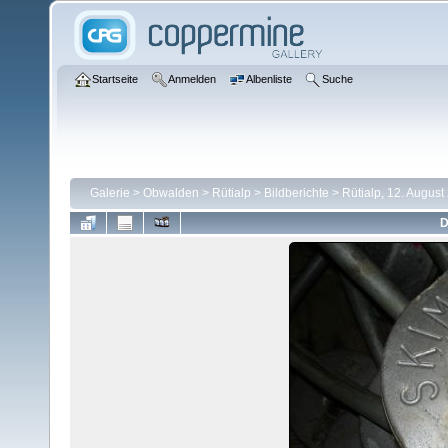
Startseite
Anmelden
Albenliste
Suche
Galerie
>
Obwalden
>
Rütialp
>
Bildberichte
>
Rütialp, 12. August
D