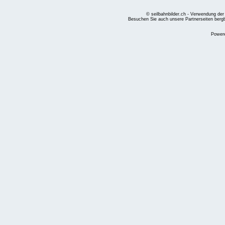
© seilbahnbilder.ch - Verwendung der
Besuchen Sie auch unsere Partnerseiten
berg
Power