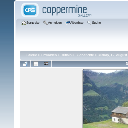
Startseite
Anmelden
Albenliste
Suche
Galerie
>
Obwalden
>
Rütialp
>
Bildberichte
>
Rütialp, 12. August
D