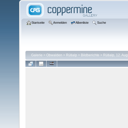
Startseite
Anmelden
Albenliste
Suche
Galerie
>
Obwalden
>
Rütialp
>
Bildberichte
>
Rütialp, 12. Au