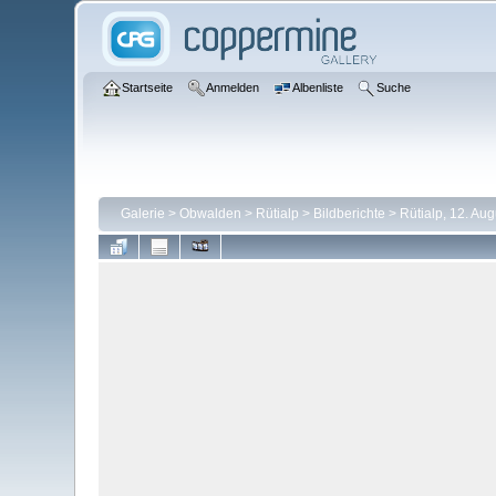
Startseite
Anmelden
Albenliste
Suche
Galerie
>
Obwalden
>
Rütialp
>
Bildberichte
>
Rütialp, 12. Au