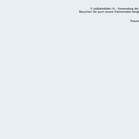
© seilbahnbilder.ch - Verwendung der
Besuchen Sie auch unsere Partnerseiten
berg
Power