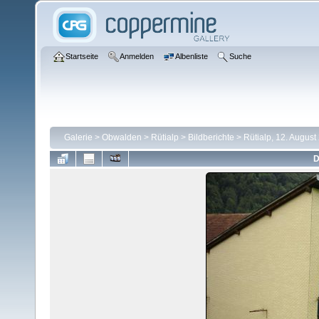
Startseite
Anmelden
Albenliste
Suche
Galerie
>
Obwalden
>
Rütialp
>
Bildberichte
>
Rütialp, 12. August
D