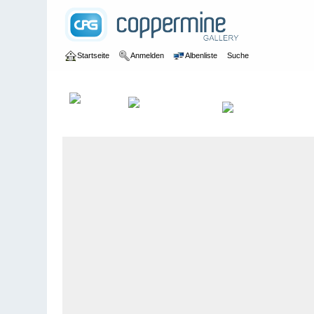
Startseite
Anmelden
Albenliste
Suche
Galerie
>
Obwalden
>
Rütialp
>
Bildberichte
>
Rütialp, 12. Au