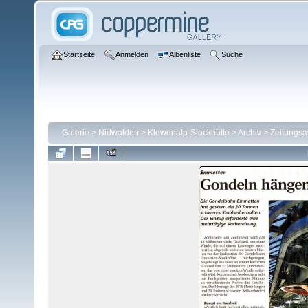
Startseite
Anmelden
Albenliste
Suche
Galerie
>
Nidwalden
>
Klewenalp-Stockhütte
>
Archiv
>
Zeitungsa