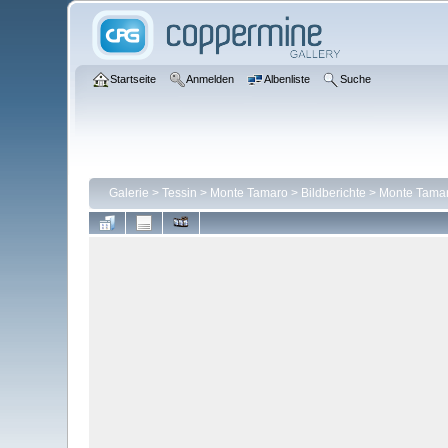
Startseite
Anmelden
Albenliste
Suche
Galerie
>
Tessin
>
Monte Tamaro
>
Bildberichte
>
Monte Tamaro