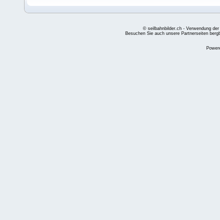
© seilbahnbilder.ch - Verwendung der
Besuchen Sie auch unsere Partnerseiten
berg
Power