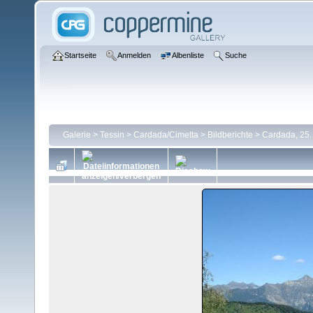
Startseite
Anmelden
Albenliste
Suche
Galerie
>
Tessin
>
Cardada/Cimetta
>
Bildberichte
>
Cardada, 25.