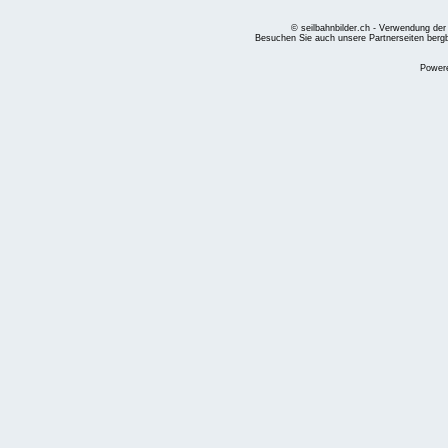
© seilbahnbilder.ch - Verwendung der
Besuchen Sie auch unsere Partnerseiten
berg
Power