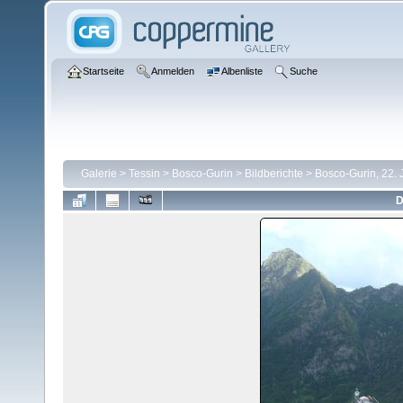
Startseite
Anmelden
Albenliste
Suche
Galerie
>
Tessin
>
Bosco-Gurin
>
Bildberichte
>
Bosco-Gurin, 22. 
D