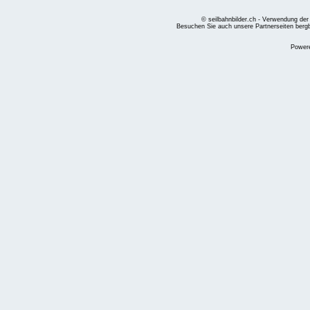
© seilbahnbilder.ch - Verwendung der
Besuchen Sie auch unsere Partnerseiten
berg
Power