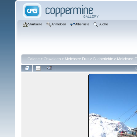
Startseite
Anmelden
Albenliste
Suche
Galerie
>
Obwalden
>
Melchsee Frutt
>
Bildberichte
>
Melchsee-Fru