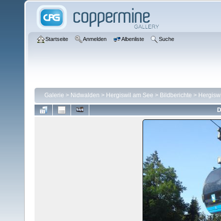
Startseite
Anmelden
Albenliste
Suche
Galerie
>
Nidwalden
>
Hergiswil am See
>
Bildberichte
>
Hergiswi
D