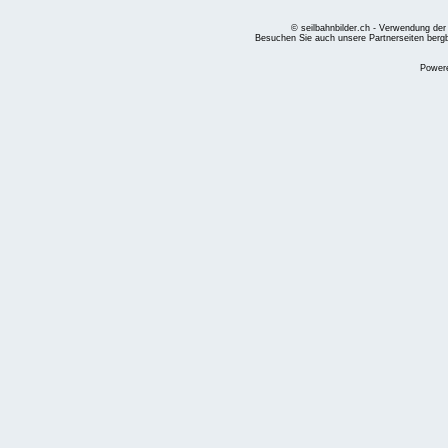
© seilbahnbilder.ch - Verwendung der
Besuchen Sie auch unsere Partnerseiten
berg
Power