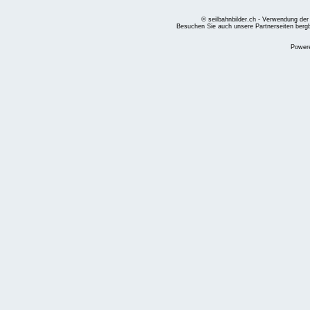
© seilbahnbilder.ch - Verwendung der
Besuchen Sie auch unsere Partnerseiten
berg
Power