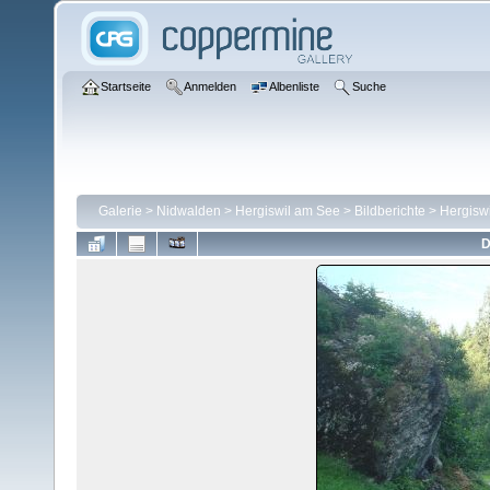
Startseite
Anmelden
Albenliste
Suche
Galerie
>
Nidwalden
>
Hergiswil am See
>
Bildberichte
>
Hergiswi
D