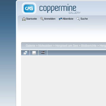
Startseite
Anmelden
Albenliste
Suche
Galerie
>
Nidwalden
>
Hergiswil am See
>
Bildberichte
>
Herg