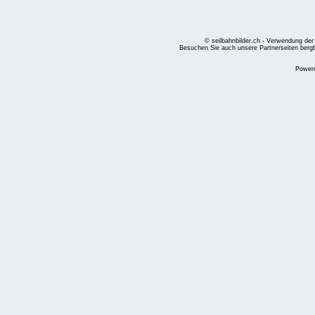
© seilbahnbilder.ch - Verwendung der
Besuchen Sie auch unsere Partnerseiten
berg
Power