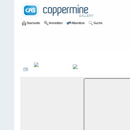
Startseite
Anmelden
Albenliste
Suche
Galerie
>
Wallis
>
Zermatt-Cervinia-Valtournenche
>
Bildberichte