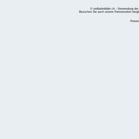
© seilbahnbilder.ch - Verwendung der
Besuchen Sie auch unsere Partnerseiten
berg
Power