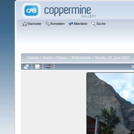
Startseite
Anmelden
Albenliste
Suche
Galerie
>
Wallis
>
Randa
>
Bildberichte
>
Randa, 26. Juni 2007
D