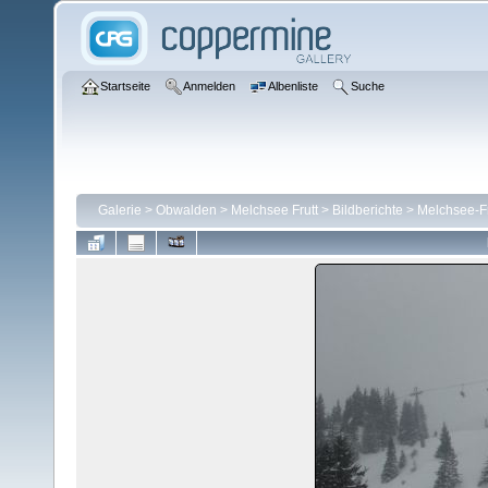
Startseite
Anmelden
Albenliste
Suche
Galerie
>
Obwalden
>
Melchsee Frutt
>
Bildberichte
>
Melchsee-Fr