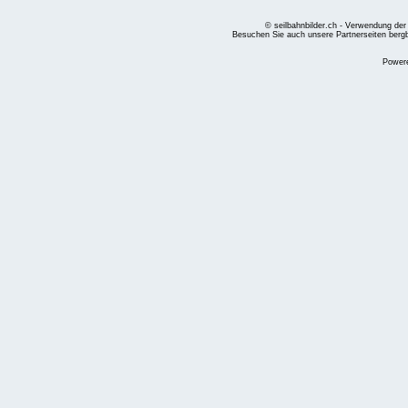
© seilbahnbilder.ch - Verwendung der
Besuchen Sie auch unsere Partnerseiten
berg
Power