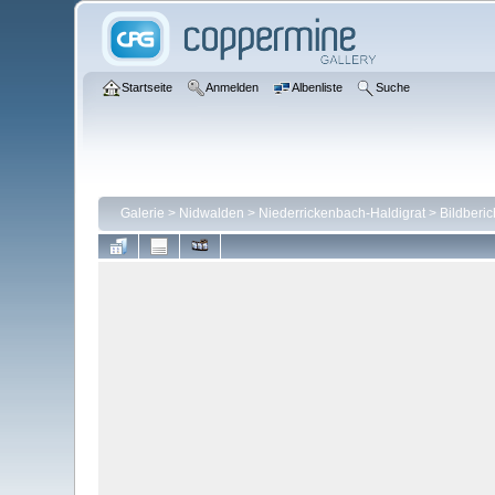
Startseite
Anmelden
Albenliste
Suche
Galerie
>
Nidwalden
>
Niederrickenbach-Haldigrat
>
Bildberic