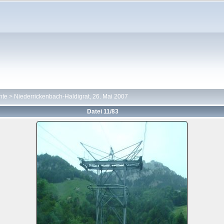
hte
>
Niederrickenbach-Haldigrat, 26. Mai 2007
Datei 11/83