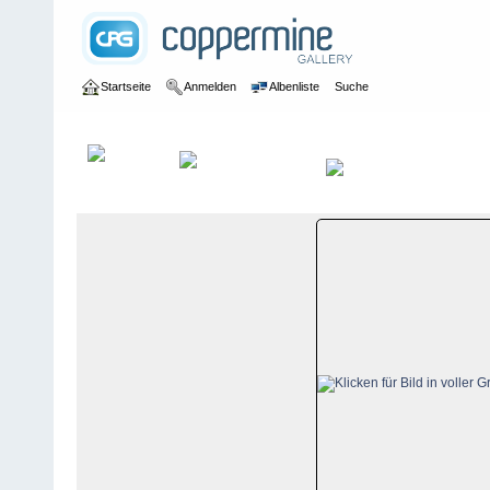
Startseite
Anmelden
Albenliste
Suche
Galerie
>
Bern
>
Hasliberg
>
Bildberichte
>
Hasliberg, 11. Oktobe