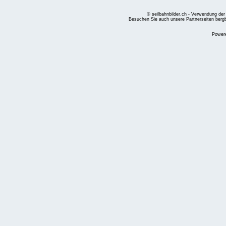
© seilbahnbilder.ch - Verwendung der
Besuchen Sie auch unsere Partnerseiten
berg
Power