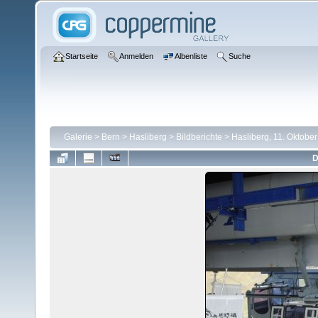
Startseite
Anmelden
Albenliste
Suche
Galerie
>
Bern
>
Hasliberg
>
Bildberichte
>
Hasliberg, 11. Oktobe
D