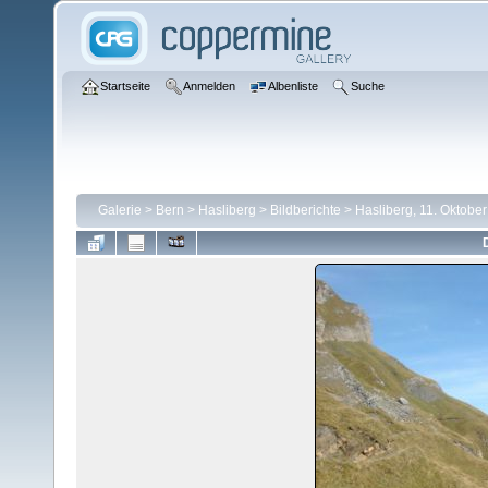
Startseite
Anmelden
Albenliste
Suche
Galerie
>
Bern
>
Hasliberg
>
Bildberichte
>
Hasliberg, 11. Oktobe