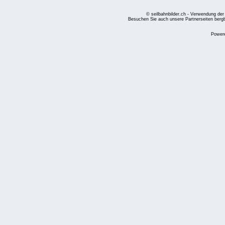
© seilbahnbilder.ch - Verwendung der
Besuchen Sie auch unsere Partnerseiten
berg
Power