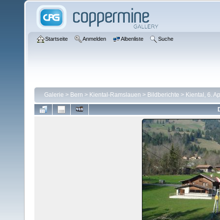
Startseite
Anmelden
Albenliste
Suche
Galerie
>
Bern
>
Kiental-Ramslauen
>
Bildberichte
>
Kiental, 6. A