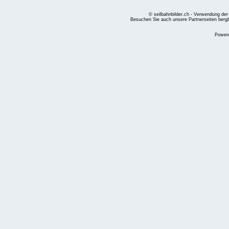
© seilbahnbilder.ch - Verwendung der
Besuchen Sie auch unsere Partnerseiten
berg
Power