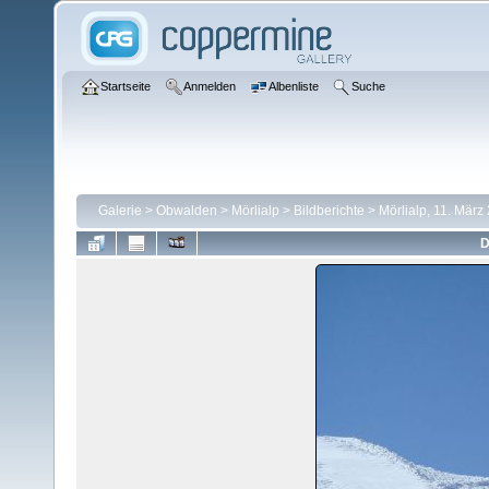
Startseite
Anmelden
Albenliste
Suche
Galerie
>
Obwalden
>
Mörlialp
>
Bildberichte
>
Mörlialp, 11. März
D