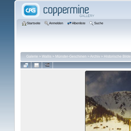
Startseite
Anmelden
Albenliste
Suche
Galerie
>
Wallis
>
Münster-Geschinen
>
Archiv
>
Historische Bild