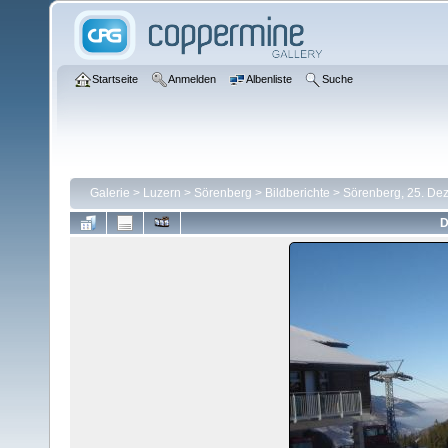
Startseite
Anmelden
Albenliste
Suche
Galerie
>
Luzern
>
Sörenberg
>
Bildberichte
>
Sörenberg, 25. De
D