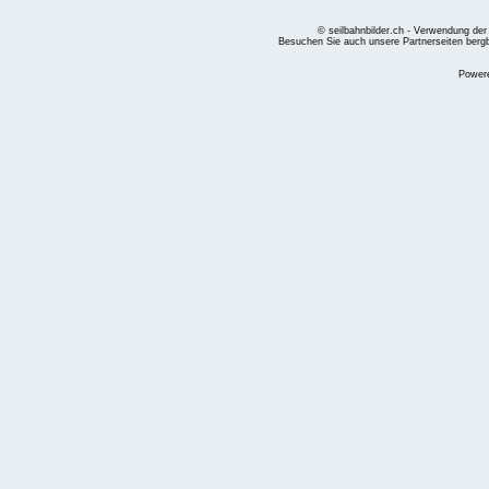
© seilbahnbilder.ch - Verwendung der
Besuchen Sie auch unsere Partnerseiten
berg
Power