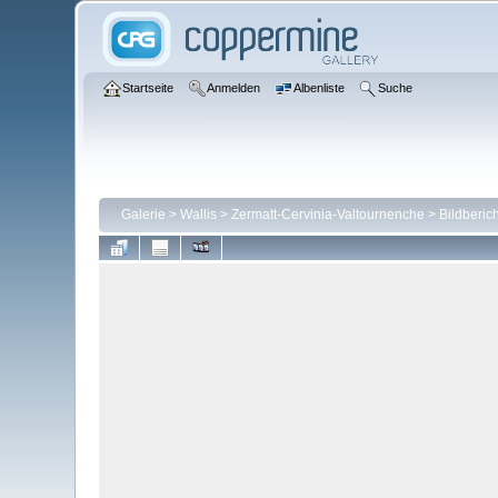
Startseite
Anmelden
Albenliste
Suche
Galerie
>
Wallis
>
Zermatt-Cervinia-Valtournenche
>
Bildberic