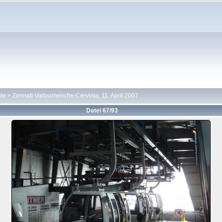
hte
>
Zermatt-Valtournenche-Cervinia, 11. April 2007
Datei 67/93