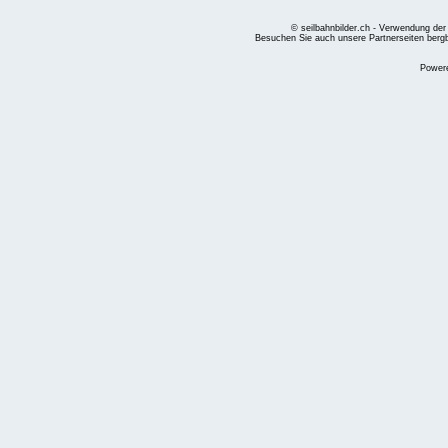
© seilbahnbilder.ch - Verwendung der
Besuchen Sie auch unsere Partnerseiten
berg
Power