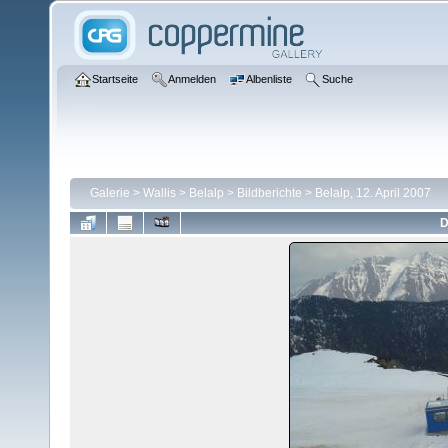
Startseite
Anmelden
Albenliste
Suche
Galerie
>
Wallis
>
Belalp
>
Bildberichte
>
Belalp, 12. April 2007
D