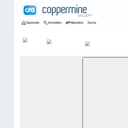
Startseite
Anmelden
Albenliste
Suche
Galerie
>
Wallis
>
Belalp
>
Bildberichte
>
Belalp, 12. April 2007