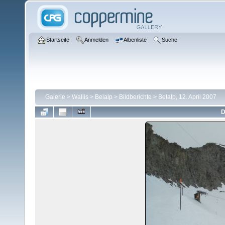
Startseite
Anmelden
Albenliste
Suche
Galerie
>
Wallis
>
Belalp
>
Bildberichte
>
Belalp, 12. April 2007
D