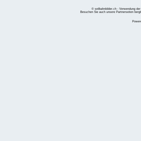
© seilbahnbilder.ch - Verwendung der
Besuchen Sie auch unsere Partnerseiten
berg
Power