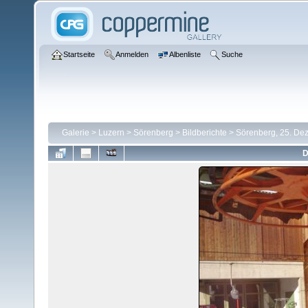
Startseite
Anmelden
Albenliste
Suche
Galerie
>
Luzern
>
Sörenberg
>
Bildberichte
>
Sörenberg, 25. De
D