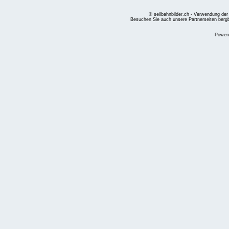
© seilbahnbilder.ch - Verwendung der
Besuchen Sie auch unsere Partnerseiten
berg
Power