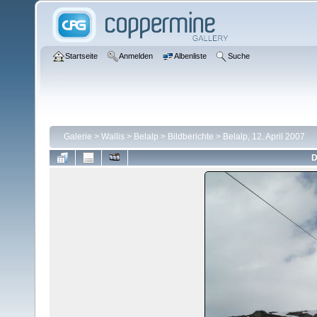
Startseite
Anmelden
Albenliste
Suche
Galerie
>
Wallis
>
Belalp
>
Bildberichte
>
Belalp, 12. April 2007
D