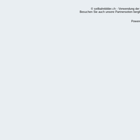
© seilbahnbilder.ch - Verwendung der
Besuchen Sie auch unsere Partnerseiten
berg
Power