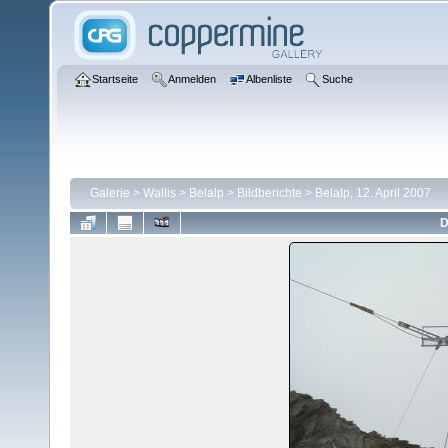
Startseite
Anmelden
Albenliste
Suche
Galerie
>
Wallis
>
Belalp
>
Bildberichte
>
Belalp, 12. April 2007
D