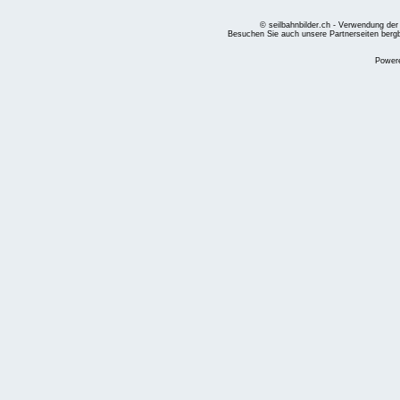
© seilbahnbilder.ch - Verwendung der
Besuchen Sie auch unsere Partnerseiten
berg
Power