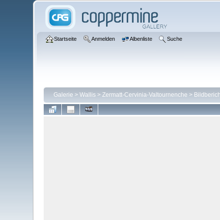
Startseite
Anmelden
Albenliste
Suche
Galerie
>
Wallis
>
Zermatt-Cervinia-Valtournenche
>
Bildberic