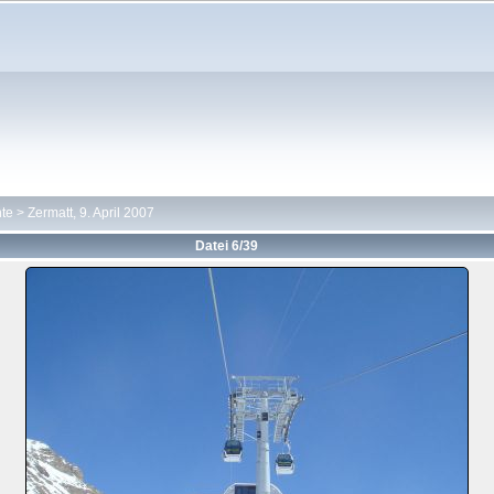
hte
>
Zermatt, 9. April 2007
Datei 6/39