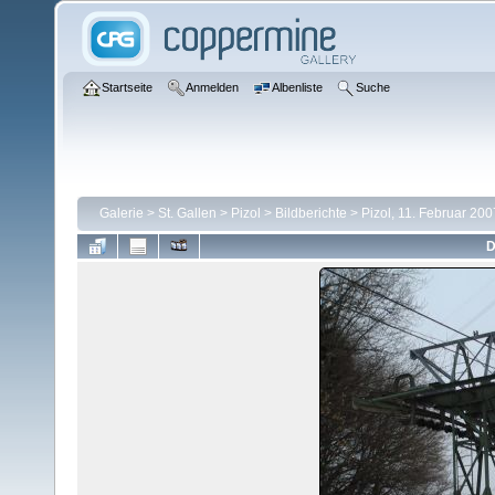
Startseite
Anmelden
Albenliste
Suche
Galerie
>
St. Gallen
>
Pizol
>
Bildberichte
>
Pizol, 11. Februar 200
D