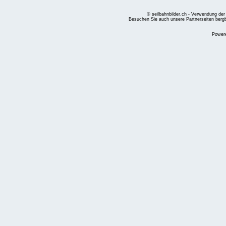
© seilbahnbilder.ch - Verwendung der
Besuchen Sie auch unsere Partnerseiten
berg
Power