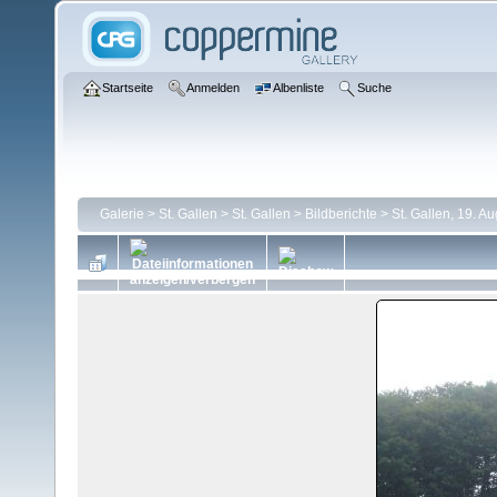
Startseite
Anmelden
Albenliste
Suche
Galerie
>
St. Gallen
>
St. Gallen
>
Bildberichte
>
St. Gallen, 19. A