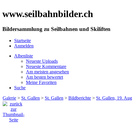
www.seilbahnbilder.ch
Bildersammlung zu Seilbahnen und Skiliften
Startseite
Anmelden
Albenliste
Neueste Uploads
Neueste Kommentare
Am meisten angesehen
Am besten bewertet
Meine Favoriten
Suche
Galerie
>
St. Gallen
>
St. Gallen
>
Bildberichte
>
St. Gallen, 19. Au