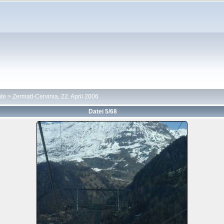
hte
>
Zermatt-Cervinia, 22. April 2006
Datei 5/68