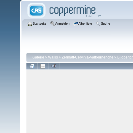
Startseite
Anmelden
Albenliste
Suche
Galerie
>
Wallis
>
Zermatt-Cervinia-Valtournenche
>
Bildberic