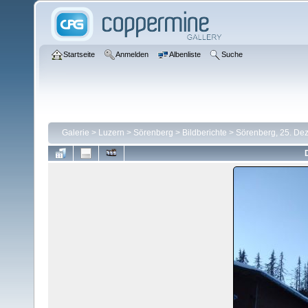
Startseite
Anmelden
Albenliste
Suche
Galerie
>
Luzern
>
Sörenberg
>
Bildberichte
>
Sörenberg, 25. De