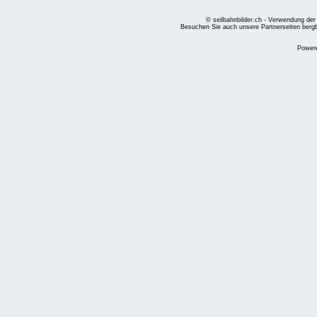
© seilbahnbilder.ch - Verwendung der
Besuchen Sie auch unsere Partnerseiten
berg
Power