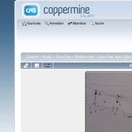
Startseite
Anmelden
Albenliste
Suche
Galerie
>
Wallis
>
Saas Fee
>
Bildberichte
>
Saas Fee, April 2004
D