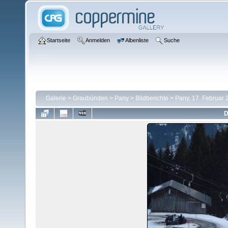
Startseite
Anmelden
Albenliste
Suche
Galerie
>
Graubünden
>
Pany
>
Bildberichte
>
Pany, 17. Februar 
D