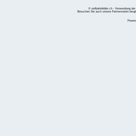
© seilbahnbilder.ch - Verwendung der
Besuchen Sie auch unsere Partnerseiten
berg
Power