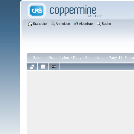
Startseite
Anmelden
Albenliste
Suche
Galerie
>
Graubünden
>
Pany
>
Bildberichte
>
Pany, 17. Febr