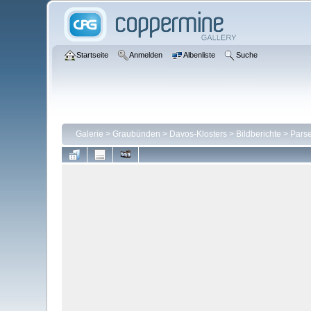
Startseite
Anmelden
Albenliste
Suche
Galerie
>
Graubünden
>
Davos-Klosters
>
Bildberichte
>
Parse