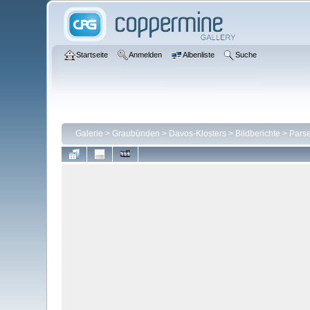
Startseite
Anmelden
Albenliste
Suche
Galerie
>
Graubünden
>
Davos-Klosters
>
Bildberichte
>
Parse