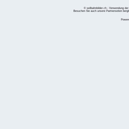
© seilbahnbilder.ch - Verwendung der
Besuchen Sie auch unsere Partnerseiten
berg
Power