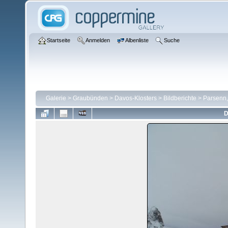
Startseite
Anmelden
Albenliste
Suche
Galerie
>
Graubünden
>
Davos-Klosters
>
Bildberichte
>
Parsenn,
D