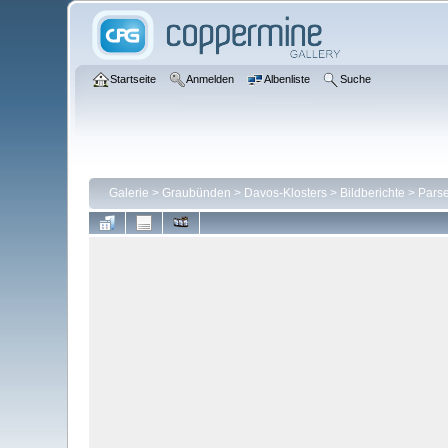
Startseite
Anmelden
Albenliste
Suche
Galerie
>
Graubünden
>
Davos-Klosters
>
Bildberichte
>
Parse