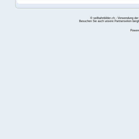
© seilbahnbilder.ch - Verwendung der
Besuchen Sie auch unsere Partnerseiten
berg
Power