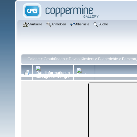
Startseite
Anmelden
Albenliste
Suche
Galerie
>
Graubünden
>
Davos-Klosters
>
Bildberichte
>
Parsenn,