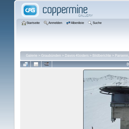
Startseite
Anmelden
Albenliste
Suche
Galerie
>
Graubünden
>
Davos-Klosters
>
Bildberichte
>
Parsenn,
D