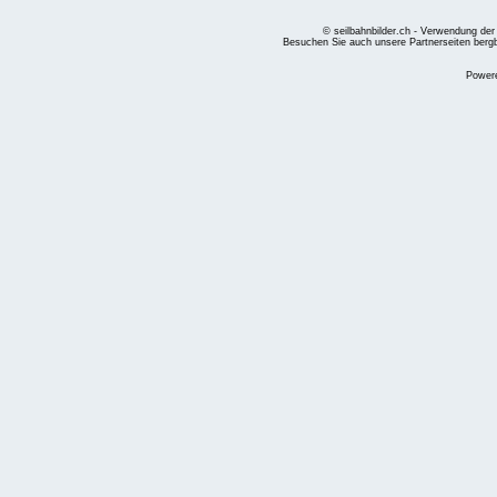
© seilbahnbilder.ch - Verwendung der
Besuchen Sie auch unsere Partnerseiten
berg
Power